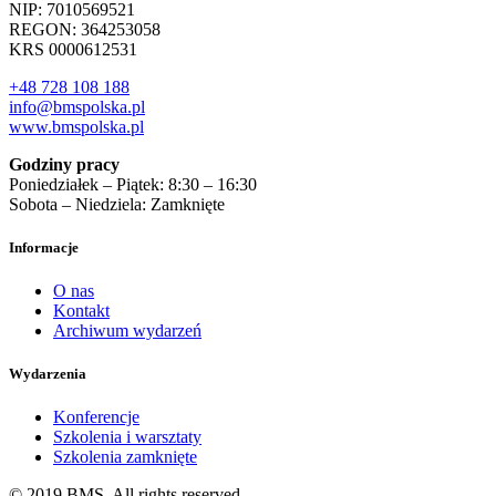
NIP: 7010569521
REGON: 364253058
KRS 0000612531
+48 728 108 188
info@bmspolska.pl
www.bmspolska.pl
Godziny pracy
Poniedziałek – Piątek: 8:30 – 16:30
Sobota – Niedziela: Zamknięte
Informacje
O nas
Kontakt
Archiwum wydarzeń
Wydarzenia
Konferencje
Szkolenia i warsztaty
Szkolenia zamknięte
© 2019 BMS. All rights reserved