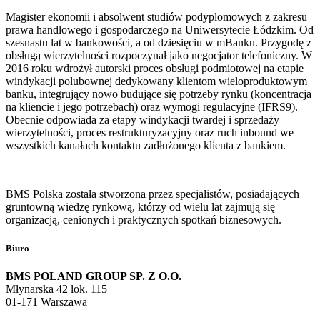
Magister ekonomii i absolwent studiów podyplomowych z zakresu
prawa handlowego i gospodarczego na Uniwersytecie Łódzkim. Od
szesnastu lat w bankowości, a od dziesięciu w mBanku. Przygodę z
obsługą wierzytelności rozpoczynał jako negocjator telefoniczny. W
2016 roku wdrożył autorski proces obsługi podmiotowej na etapie
windykacji polubownej dedykowany klientom wieloproduktowym
banku, integrujący nowo budujące się potrzeby rynku (koncentracja
na kliencie i jego potrzebach) oraz wymogi regulacyjne (IFRS9).
Obecnie odpowiada za etapy windykacji twardej i sprzedaży
wierzytelności, proces restrukturyzacyjny oraz ruch inbound we
wszystkich kanałach kontaktu zadłużonego klienta z bankiem.
BMS Polska została stworzona przez specjalistów, posiadających
gruntowną wiedzę rynkową, którzy od wielu lat zajmują się
organizacją, cenionych i praktycznych spotkań biznesowych.
Biuro
BMS POLAND GROUP SP. Z O.O.
Młynarska 42 lok. 115
01-171 Warszawa