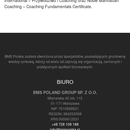
International – Przywództwo i Coaching oraz Noble Manhattan
Coaching – Coaching Fundamentals Certificate.
BMS Polska została stworzona przez specjalistów, posiadających gruntowną
wiedzę rynkową, którzy od wielu lat zajmują się organizacją, cenionych i
praktycznych spotkań biznesowych.
BIURO
BMS POLAND GROUP SP. Z O.O.
Młynarska 42 lok. 115
01-171 Warszawa
NIP: 7010569521
REGON: 364253058
KRS 0000612531
+48 728 108 188
info@bmspolska.pl