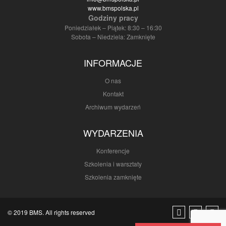
www.bmspolska.pl
Godziny pracy
Poniedziałek – Piątek: 8:30 – 16:30
Sobota – Niedziela: Zamknięte
INFORMACJE
O nas
Kontakt
Archiwum wydarzeń
WYDARZENIA
Konferencje
Szkolenia i warsztaty
Szkolenia zamknięte
© 2019 BMS. All rights reserved