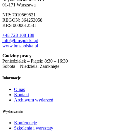
01-171 Warszawa
NIP: 7010569521
REGON: 364253058
KRS 0000612531
+48 728 108 188
info@bmspolska.pl
www.bmspolska.pl
Godziny pracy
Poniedziałek – Piątek: 8:30 – 16:30
Sobota – Niedziela: Zamknięte
Informacje
O nas
Kontakt
Archiwum wydarzeń
Wydarzenia
Konferencje
Szkolenia i warsztaty