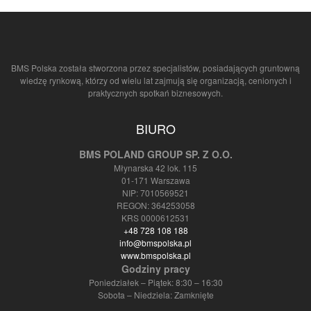
BMS Polska została stworzona przez specjalistów, posiadających gruntowną
wiedzę rynkową, którzy od wielu lat zajmują się organizacją, cenionych i
praktycznych spotkań biznesowych.
BIURO
BMS POLAND GROUP SP. Z O.O.
Młynarska 42 lok. 115
01-171 Warszawa
NIP: 7010569521
REGON: 364253058
KRS 0000612531
+48 728 108 188
info@bmspolska.pl
www.bmspolska.pl
Godziny pracy
Poniedziałek – Piątek: 8:30 – 16:30
Sobota – Niedziela: Zamknięte