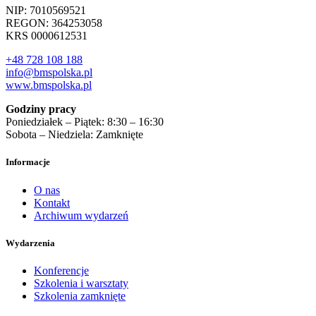
NIP: 7010569521
REGON: 364253058
KRS 0000612531
+48 728 108 188
info@bmspolska.pl
www.bmspolska.pl
Godziny pracy
Poniedziałek – Piątek: 8:30 – 16:30
Sobota – Niedziela: Zamknięte
Informacje
O nas
Kontakt
Archiwum wydarzeń
Wydarzenia
Konferencje
Szkolenia i warsztaty
Szkolenia zamknięte