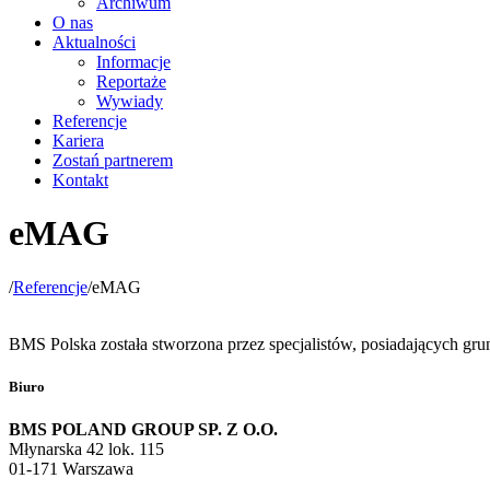
Archiwum
O nas
Aktualności
Informacje
Reportaże
Wywiady
Referencje
Kariera
Zostań partnerem
Kontakt
eMAG
/
Referencje
/
eMAG
BMS Polska została stworzona przez specjalistów, posiadających gru
Biuro
BMS POLAND GROUP SP. Z O.O.
Młynarska 42 lok. 115
01-171 Warszawa