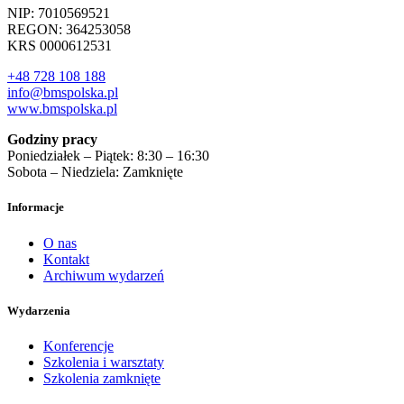
NIP: 7010569521
REGON: 364253058
KRS 0000612531
+48 728 108 188
info@bmspolska.pl
www.bmspolska.pl
Godziny pracy
Poniedziałek – Piątek: 8:30 – 16:30
Sobota – Niedziela: Zamknięte
Informacje
O nas
Kontakt
Archiwum wydarzeń
Wydarzenia
Konferencje
Szkolenia i warsztaty
Szkolenia zamknięte