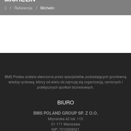
/
Referencje
/
Michelin
BMS Polska została stworzona przez specjalistów, posiadających gruntowną
wiedzę rynkową, którzy od wielu lat zajmują się organizacją, cenionych i
praktycznych spotkań biznesowych.
BIURO
BMS POLAND GROUP SP. Z O.O.
Młynarska 42 lok. 115
01-171 Warszawa
NIP: 7010569521