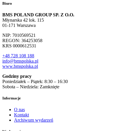
Biuro
BMS POLAND GROUP SP. Z O.O.
Młynarska 42 lok. 115
01-171 Warszawa
NIP: 7010569521
REGON: 364253058
KRS 0000612531
+48 728 108 188
info@bmspolska.pl
www.bmspolska.pl
Godziny pracy
Poniedziałek – Piątek: 8:30 – 16:30
Sobota – Niedziela: Zamknięte
Informacje
O nas
Kontakt
Archiwum wydarzeń