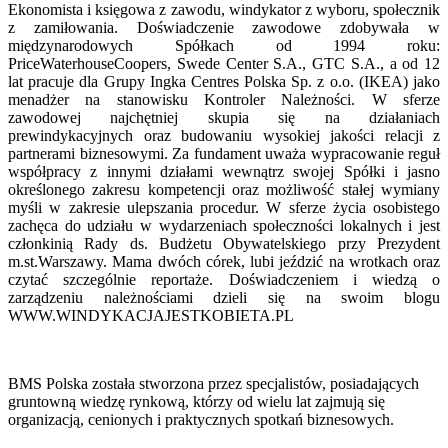
Ekonomista i księgowa z zawodu, windykator z wyboru, społecznik
z zamiłowania. Doświadczenie zawodowe zdobywała w
międzynarodowych Spółkach od 1994 roku:
PriceWaterhouseCoopers, Swede Center S.A., GTC S.A., a od 12
lat pracuje dla Grupy Ingka Centres Polska Sp. z o.o. (IKEA) jako
menadżer na stanowisku Kontroler Należności. W sferze
zawodowej najchętniej skupia się na działaniach
prewindykacyjnych oraz budowaniu wysokiej jakości relacji z
partnerami biznesowymi. Za fundament uważa wypracowanie reguł
współpracy z innymi działami wewnątrz swojej Spółki i jasno
określonego zakresu kompetencji oraz możliwość stałej wymiany
myśli w zakresie ulepszania procedur. W sferze życia osobistego
zachęca do udziału w wydarzeniach społeczności lokalnych i jest
członkinią Rady ds. Budżetu Obywatelskiego przy Prezydent
m.st.Warszawy. Mama dwóch córek, lubi jeździć na wrotkach oraz
czytać szczególnie reportaże. Doświadczeniem i wiedzą o
zarządzeniu należnościami dzieli się na swoim blogu
WWW.WINDYKACJAJESTKOBIETA.PL
BMS Polska została stworzona przez specjalistów, posiadających
gruntowną wiedzę rynkową, którzy od wielu lat zajmują się
organizacją, cenionych i praktycznych spotkań biznesowych.