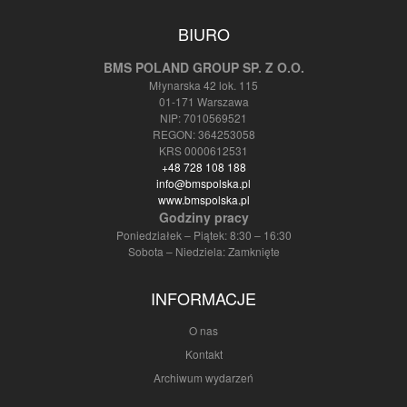
BIURO
BMS POLAND GROUP SP. Z O.O.
Młynarska 42 lok. 115
01-171 Warszawa
NIP: 7010569521
REGON: 364253058
KRS 0000612531
+48 728 108 188
info@bmspolska.pl
www.bmspolska.pl
Godziny pracy
Poniedziałek – Piątek: 8:30 – 16:30
Sobota – Niedziela: Zamknięte
INFORMACJE
O nas
Kontakt
Archiwum wydarzeń