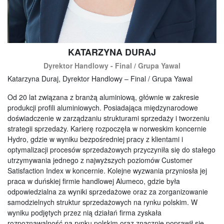
KATARZYNA DURAJ
Dyrektor Handlowy - Final / Grupa Yawal
Katarzyna Duraj, Dyrektor Handlowy – Final / Grupa Yawal
Od 20 lat związana z branżą aluminiową, głównie w zakresie
produkcji profili aluminiowych. Posiadająca międzynarodowe
doświadczenie w zarządzaniu strukturami sprzedaży i tworzeniu
strategii sprzedaży. Karierę rozpoczęła w norweskim koncernie
Hydro, gdzie w wyniku bezpośredniej pracy z klientami i
optymalizacji procesów sprzedażowych przyczyniła się do stałego
utrzymywania jednego z najwyższych poziomów Customer
Satisfaction Index w koncernie. Kolejne wyzwania przyniosła jej
praca w duńskiej firmie handlowej Alumeco, gdzie była
odpowiedzialna za wyniki sprzedażowe oraz za zorganizowanie
samodzielnych struktur sprzedażowych na rynku polskim. W
wyniku podjętych przez nią działań firma zyskała
rozpoznawalność na rynku polskim oraz znacznie poprawił się