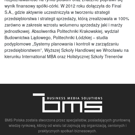
wynik finansowy spółki-córki. W 2012 roku dołączyła do Final
S.A., gdzie aktywnie uczestniczyła w tworzeniu strategii
przedsiębiorstwa i strategii sprzedaży, którą zrealizowała w 100%
zarówno w zakresie wzrostu wolumenu sprzedaży jaki i marży
jednostkowej. Absolwentka Politechniki Krakowskiej, wydział
Budownictwa Lądowego, Politechniki Łódzkiej – studia
podyplomowe „Systemy planowania i kontroli w zarządzaniu
przedsiębiorstwem”, Wyższej Szkoły Handlowej we Wrocławiu na
kierunku International MBA oraz Holistycznej Szkoły Trenerów
BMS Polska została stworzona przez specjalistów, posiadających gruntowną
wiedzę rynkową, którzy od wielu lat zajmują się organizacją, cenionych i
praktycznych spotkań biznesowych.