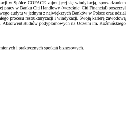
acji w Spółce COFACE zajmującej się windykacją, sporządzaniem
j pracy w Banku Citi Handlowy (wcześniej Citi Financial) poszerzył
owego audytu w jednym z największych Banków w Polsce oraz udział
łego procesu restrukturyzacji i windykacji. Swoją karierę zawodową
E). Absolwent studiów podyplomowych na Uczelni im. Koźmińskiego
cenionych i praktycznych spotkań biznesowych.