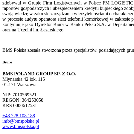
zdobywał w Grupie Firm Logistycznych w Polsce FM LOGISTIC tw
raportów gospodarczych i ubezpieczeniem kredytu kupieckiego zdoby
swoją wiedzę w zakresie zarządzania wierzytelnościami o charakt
w procesie audytu operatora sieci telefonii komórkowej w zakresie
kontynuuje jako Dyrektor Biura w Banku Pekao S.A. w Departamen
oraz na Uczelni im. Łazarskiego.
BMS Polska została stworzona przez specjalistów, posiadających gru
Biuro
BMS POLAND GROUP SP. Z O.O.
Młynarska 42 lok. 115
01-171 Warszawa
NIP: 7010569521
REGON: 364253058
KRS 0000612531
+48 728 108 188
info@bmspolska.pl
www.bmspolska.pl