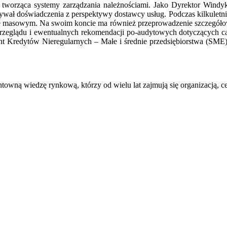
orząca systemy zarządzania należnościami. Jako Dyrektor Windyk
wał doświadczenia z perspektywy dostawcy usług. Podczas kilkuletnie
erze masowym. Na swoim koncie ma również przeprowadzenie szczegół
 przeglądu i ewentualnych rekomendacji po-audytowych dotyczących ca
t Kredytów Nieregularnych – Małe i średnie przedsiębiorstwa (SM
ntowną wiedzę rynkową, którzy od wielu lat zajmują się organizacją, 