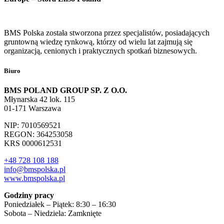
BMS Polska została stworzona przez specjalistów, posiadających
gruntowną wiedzę rynkową, którzy od wielu lat zajmują się
organizacją, cenionych i praktycznych spotkań biznesowych.
Biuro
BMS POLAND GROUP SP. Z O.O.
Młynarska 42 lok. 115
01-171 Warszawa
NIP: 7010569521
REGON: 364253058
KRS 0000612531
+48 728 108 188
info@bmspolska.pl
www.bmspolska.pl
Godziny pracy
Poniedziałek – Piątek: 8:30 – 16:30
Sobota – Niedziela: Zamknięte