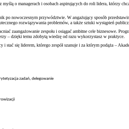
myślą o managerach i osobach aspirujących do roli lidera, którzy ch
dnik po nowoczesnym przywództwie. W angażujący sposób przedstaw
utecznego rozwiązywania problemów, a także sztuki wystąpień public
macniać zaangażowanie zespołu i osiągać ambitne cele biznesowe. Pro
derzy – dzięki temu zdobytą wiedzę od razu wykorzystasz w praktyce.
 i stać się liderem, którego zespół szanuje i za którym podąża – Akade
rytetyzacja zadań, delegowanie
rowizacji