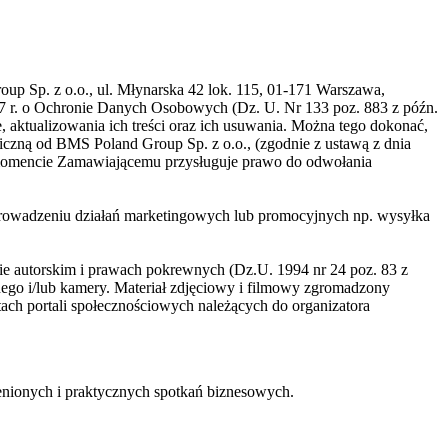
 Sp. z o.o., ul. Młynarska 42 lok. 115, 01-171 Warszawa,
997 r. o Ochronie Danych Osobowych (Dz. U. Nr 133 poz. 883 z późn.
 aktualizowania ich treści oraz ich usuwania. Można tego dokonać,
iczną od BMS Poland Group Sp. z o.o., (zgodnie z ustawą z dnia
 momencie Zamawiającemu przysługuje prawo do odwołania
rowadzeniu działań marketingowych lub promocyjnych np. wysyłka
wie autorskim i prawach pokrewnych (Dz.U. 1994 nr 24 poz. 83 z
ego i/lub kamery. Materiał zdjęciowy i filmowy zgromadzony
tach portali społecznościowych należących do organizatora
cenionych i praktycznych spotkań biznesowych.