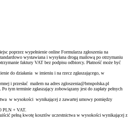
ejsc poprzez wypełnienie online Formularza zgłoszenia na
standardowo wystawiana i wysyłana drogą mailową po otrzymaniu
otrzymanie faktury VAT bez podpisu odbiorcy. Płatność może być
enie do działania w imieniu i na rzecz zgłaszającego, w
emnej i przesłać mailem na adres zgloszenia@bmspolska.pl
Po tym terminie zgłaszający zobowiązany jest do zapłaty pełnych
stnictwa w wysokości wynikającej z zawartej umowy pomiędzy
000 PLN + VAT.
 uiścić pełną kwotę kosztów uczestnictwa w wysokości wynikającej z