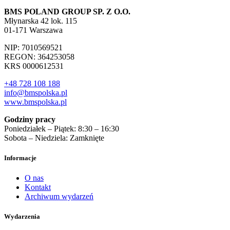
BMS POLAND GROUP SP. Z O.O.
Młynarska 42 lok. 115
01-171 Warszawa
NIP: 7010569521
REGON: 364253058
KRS 0000612531
+48 728 108 188
info@bmspolska.pl
www.bmspolska.pl
Godziny pracy
Poniedziałek – Piątek: 8:30 – 16:30
Sobota – Niedziela: Zamknięte
Informacje
O nas
Kontakt
Archiwum wydarzeń
Wydarzenia