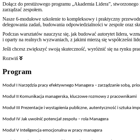
Dołącz do prestiżowego programu „Akademia Lidera”, stworzonego z 
zarządzać zespołem.
Nasze 6-modułowe szkolenie to kompleksowy i praktyczny przewo
delegowania zadań, budowania odpowiedzialności w zespole oraz sk
Podczas warsztatów nauczysz się, jak budować autorytet lidera, wz
i oparty na realnych wyzwaniach, z jakimi mierzą się współcześni li
Jeśli chcesz zwiększyć swoją skuteczność, wyróżnić się na rynku pracy
Rozwiń
Program
Moduł I
Narzędzia pracy efektywnego Managera – zarządzanie sobą, prio
Moduł II Komunikacja managerska, kluczowe rozmowy z pracownikami
Moduł III Prezentacje i wystąpienia publiczne, autentyczność i sztuka imp
Moduł IV Jak uwolnić potencjał zespołu – rola Managera
Moduł V Inteligencja emocjonalna w pracy managera