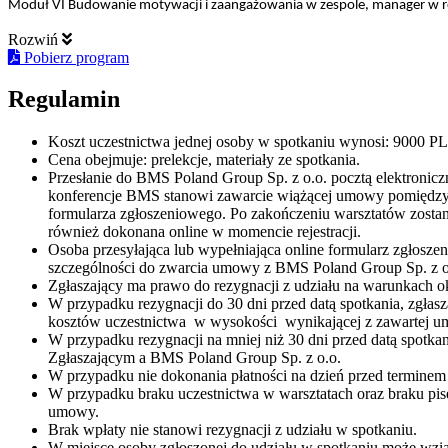
Moduł VI Budowanie motywacji i zaangażowania w zespole, manager w r
Rozwiń
Pobierz program
Regulamin
Koszt uczestnictwa jednej osoby w spotkaniu wynosi: 9000 P
Cena obejmuje: prelekcje, materiały ze spotkania.
Przesłanie do BMS Poland Group Sp. z o.o. pocztą elektronicz
konferencje BMS stanowi zawarcie wiążącej umowy pomiędzy z
formularza zgłoszeniowego. Po zakończeniu warsztatów zostan
również dokonana online w momencie rejestracji.
Osoba przesyłająca lub wypełniająca online formularz zgłosze
szczególności do zwarcia umowy z BMS Poland Group Sp. z o
Zgłaszający ma prawo do rezygnacji z udziału na warunkach o
W przypadku rezygnacji do 30 dni przed datą spotkania, zgła
kosztów uczestnictwa w wysokości wynikającej z zawartej u
W przypadku rezygnacji na mniej niż 30 dni przed datą spotk
Zgłaszającym a BMS Poland Group Sp. z o.o.
W przypadku nie dokonania płatności na dzień przed terminem
W przypadku braku uczestnictwa w warsztatach oraz braku pise
umowy.
Brak wpłaty nie stanowi rezygnacji z udziału w spotkaniu.
W miejsce osoby zgłoszonej do udziału w spotkaniu może wziąć