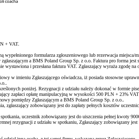
oli coacha
LN + VAT.
ną wypełnionego formularza zgłoszeniowego lub rezerwacja miejsca/mi
głaszającym a BMS Poland Group Sp. z o.o. Faktura pro forma jest 
ie wystawiona i przesłana faktura VAT. Zgłaszający wyraża zgodę na 
niowy w imieniu Zgłaszającego oświadcza, iż posiada stosowne uprawni
.o..
kreślonych poniżej. Rezygnacji z udziału należy dokonać w formie pis
szający zapłaci opłatę manipulacyjną w wysokości 500 PLN + 23% VAT. 
mowy pomiędzy Zgłaszającym a BMS Poland Group Sp. z o.o..
ania, zgłaszający zobowiązany jest do zapłaty pełnych kosztów ucze
 spotkania, uczestnik zobowiązany jest do uiszczenia pełnej kwoty 9
mnej rezygnacji z udziału w spotkaniu, Zgłaszający zobowiązany jest
 udział inna osoba, z tej samej firmy, wskazana przez Zgłaszającego.