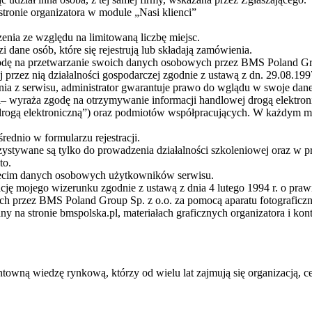
stronie organizatora w module „Nasi klienci”
enia ze względu na limitowaną liczbę miejsc.
dane osób, które się rejestrują lub składają zamówienia.
ę na przetwarzanie swoich danych osobowych przez BMS Poland Group
 przez nią działalności gospodarczej zgodnie z ustawą z dn. 29.08.1
a z serwisu, administrator gwarantuje prawo do wglądu w swoje dane,
l– wyraża zgodę na otrzymywanie informacji handlowej drogą elektron
g drogą elektroniczną”) oraz podmiotów współpracujących. W każdym
rednio w formularzu rejestracji.
tywane są tylko do prowadzenia działalności szkoleniowej oraz w p
to.
rzecim danych osobowych użytkowników serwisu.
cję mojego wizerunku zgodnie z ustawą z dnia 4 lutego 1994 r. o pra
h przez BMS Poland Group Sp. z o.o. za pomocą aparatu fotograficzn
y na stronie bmspolska.pl, materiałach graficznych organizatora i kon
ntowną wiedzę rynkową, którzy od wielu lat zajmują się organizacją, 