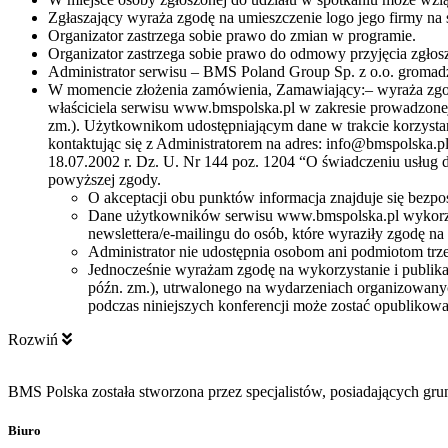
Zgłaszający wyraża zgodę na umieszczenie logo jego firmy na 
Organizator zastrzega sobie prawo do zmian w programie.
Organizator zastrzega sobie prawo do odmowy przyjęcia zgłosz
Administrator serwisu – BMS Poland Group Sp. z o.o. gromadzi 
W momencie złożenia zamówienia, Zamawiający:– wyraża zgod
właściciela serwisu www.bmspolska.pl w zakresie prowadzonej
zm.). Użytkownikom udostępniającym dane w trakcie korzystani
kontaktując się z Administratorem na adres: info@bmspolska.p
18.07.2002 r. Dz. U. Nr 144 poz. 1204 “O świadczeniu usłu
powyższej zgody.
O akceptacji obu punktów informacja znajduje się bezpoś
Dane użytkowników serwisu www.bmspolska.pl wykorzys
newslettera/e-mailingu do osób, które wyraziły zgodę na 
Administrator nie udostępnia osobom ani podmiotom t
Jednocześnie wyrażam zgodę na wykorzystanie i publika
późn. zm.), utrwalonego na wydarzeniach organizowanyc
podczas niniejszych konferencji może zostać opublikowan
Rozwiń
BMS Polska została stworzona przez specjalistów, posiadających gru
Biuro