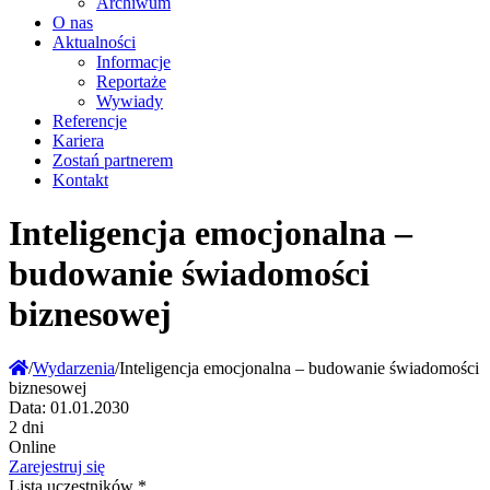
Archiwum
O nas
Aktualności
Informacje
Reportaże
Wywiady
Referencje
Kariera
Zostań partnerem
Kontakt
Inteligencja emocjonalna –
budowanie świadomości
biznesowej
/
Wydarzenia
/
Inteligencja emocjonalna – budowanie świadomości
biznesowej
Data:
01.01.2030
2 dni
Online
Zarejestruj się
Lista uczestników
*