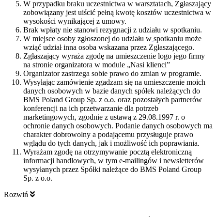
W przypadku braku uczestnictwa w warsztatach, Zgłaszający
zobowiązany jest uiścić pełną kwotę kosztów uczestnictwa w
wysokości wynikającej z umowy.
Brak wpłaty nie stanowi rezygnacji z udziału w spotkaniu.
W miejsce osoby zgłoszonej do udziału w
spotkaniu może
wziąć udział inna osoba wskazana przez Zgłaszającego.
Zgłaszający wyraża zgodę na umieszczenie logo jego firmy
na stronie organizatora w module „Nasi klienci”
Organizator zastrzega sobie prawo do zmian w programie.
Wysyłając zamówienie zgadzam się na umieszczenie moich
danych osobowych w bazie danych spółek należących do
BMS Poland Group Sp. z o.o. oraz pozostałych partnerów
konferencji na ich przetwarzanie dla potrzeb
marketingowych, zgodnie z ustawą z 29.08.1997 r. o
ochronie danych osobowych. Podanie danych osobowych ma
charakter dobrowolny a podającemu przysługuje prawo
wglądu do tych danych, jak i możliwość ich poprawiania.
Wyrażam zgodę na otrzymywanie pocztą elektroniczną
informacji handlowych, w tym e-mailingów i newsletterów
wysyłanych przez Spółki należące do BMS Poland Group
Sp. z o.o.
Rozwiń