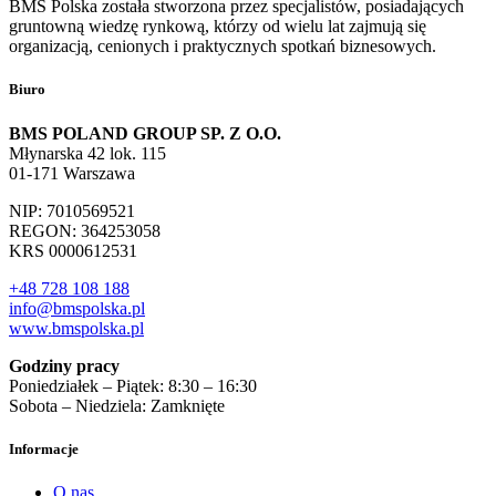
BMS Polska została stworzona przez specjalistów, posiadających
gruntowną wiedzę rynkową, którzy od wielu lat zajmują się
organizacją, cenionych i praktycznych spotkań biznesowych.
Biuro
BMS POLAND GROUP SP. Z O.O.
Młynarska 42 lok. 115
01-171 Warszawa
NIP: 7010569521
REGON: 364253058
KRS 0000612531
+48 728 108 188
info@bmspolska.pl
www.bmspolska.pl
Godziny pracy
Poniedziałek – Piątek: 8:30 – 16:30
Sobota – Niedziela: Zamknięte
Informacje
O nas