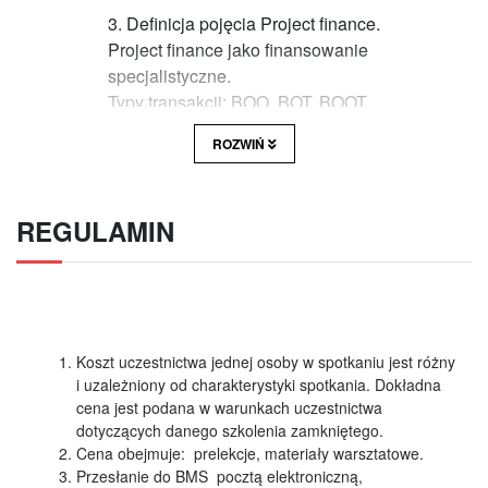
3. Definicja pojęcia Project finance.
Project finance jako finansowanie
specjalistyczne.
Typy transakcji: BOO, BOT, BOOT.
Project finance w polskich regulacjach
ROZWIŃ
bankowych.
4. Cechy charakterystyczne project finance.
REGULAMIN
5. Korzyści z „project finance” dla instytucji
finansowej i dla korporacji.
6. Optymalizacja podatkowa w „project finance”
i ewolucja tego pojęcia.
Koszt uczestnictwa jednej osoby w spotkaniu jest różny
7. Uczestnicy transakcji „project finance”.
i uzależniony od charakterystyki spotkania. Dokładna
cena jest podana w warunkach uczestnictwa
8. Rodzaje ryzyk towarzyszących projektom
dotyczących danego szkolenia zamkniętego.
inwestycyjnym i sposoby zarządzania tymi
Cena obejmuje: prelekcje, materiały warsztatowe.
ryzykami.
Przesłanie do BMS pocztą elektroniczną,