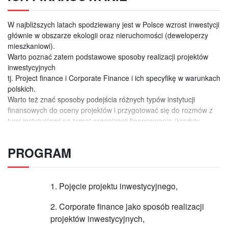
W najbliższych latach spodziewany jest w Polsce wzrost inwestycji
głównie w obszarze ekologii oraz nieruchomości (deweloperzy
mieszkaniowi).
Warto poznać zatem podstawowe sposoby realizacji projektów
inwestycyjnych
tj. Project finance i Corporate Finance i ich specyfikę w warunkach
polskich.
Warto też znać sposoby podejścia różnych typów instytucji
finansowych do oceny projektów i przygotować się do rozmów z
tymi instytucjami na temat organizacji finansowania (kredyty,
obligacje).
PROGRAM
Adresaci szkolenia:
Członkowie kierownictwa przedsiębiorstw, pracownicy działów
1. Pojęcie projektu inwestycyjnego,
finansowych przedsiębiorstw odpowiedzialni za przygotowanie
projektów inwestycyjnych i ich realizację oraz za kontakty z
2. Corporate finance jako sposób realizacji
instytucjami finansowymi.
projektów inwestycyjnych,