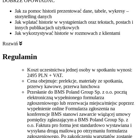
DOBRZE OPOWIADAĆ
Jak za pomoc historii prezentować dane, tabele, wykresy –
storytelling danych
Jak wplatać historie w wystąpieniach oraz tekstach, postach i
innych publikacjach użytkowych
Jak wykorzystywać historie w rozmowach z klientami
Rozwiń
Regulamin
Koszt uczestnictwa jednej osoby w spotkaniu wynosi:
2495 PLN + VAT.
Cena obejmuje: prelekcje, materiały ze spotkania,
przerwy kawowe, przerwa lunchowa
Przesłanie do BMS Poland Group Sp. z o.o. pocztą
elektroniczną wypełnionego formularza
zgłoszeniowego lub rezerwacja miejsca/miejsc poprzez
wypełnienie online Formularza zgłoszenia na
konferencje BMS stanowi zawarcie wiążącej umowy
pomiędzy zgłaszającym a BMS Poland Group Sp. z
o.o. Faktura pro forma jest standardowo wystawiana i
wysyłana drogą mailową po otrzymaniu formularza
zgłoszeniowego. Po zakończeniu warsztatów zostanie