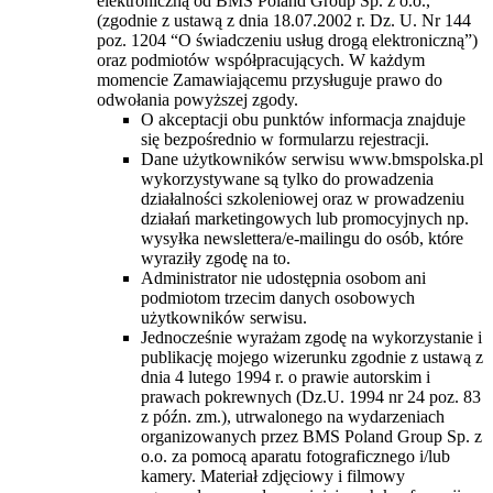
elektroniczną od BMS Poland Group Sp. z o.o.,
(zgodnie z ustawą z dnia 18.07.2002 r. Dz. U. Nr 144
poz. 1204 “O świadczeniu usług drogą elektroniczną”)
oraz podmiotów współpracujących. W każdym
momencie Zamawiającemu przysługuje prawo do
odwołania powyższej zgody.
O akceptacji obu punktów informacja znajduje
się bezpośrednio w formularzu rejestracji.
Dane użytkowników serwisu www.bmspolska.pl
wykorzystywane są tylko do prowadzenia
działalności szkoleniowej oraz w prowadzeniu
działań marketingowych lub promocyjnych np.
wysyłka newslettera/e-mailingu do osób, które
wyraziły zgodę na to.
Administrator nie udostępnia osobom ani
podmiotom trzecim danych osobowych
użytkowników serwisu.
Jednocześnie wyrażam zgodę na wykorzystanie i
publikację mojego wizerunku zgodnie z ustawą z
dnia 4 lutego 1994 r. o prawie autorskim i
prawach pokrewnych (Dz.U. 1994 nr 24 poz. 83
z późn. zm.), utrwalonego na wydarzeniach
organizowanych przez BMS Poland Group Sp. z
o.o. za pomocą aparatu fotograficznego i/lub
kamery. Materiał zdjęciowy i filmowy