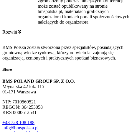
zgromadzony podczas niniejszych konferencji
może zostać opublikowany na stronie
bmspolska.pl, materiałach graficznych
organizatora i kontach portali społecznościowych
należących do organizatora.
Rozwiń
BMS Polska została stworzona przez specjalistów, posiadających
gruntowną wiedzę rynkową, którzy od wielu lat zajmują się
organizacją, cenionych i praktycznych spotkań biznesowych.
Biuro
BMS POLAND GROUP SP. Z O.O.
Młynarska 42 lok. 115
01-171 Warszawa
NIP: 7010569521
REGON: 364253058
KRS 0000612531
+48 728 108 188
info@bmspolska.pl