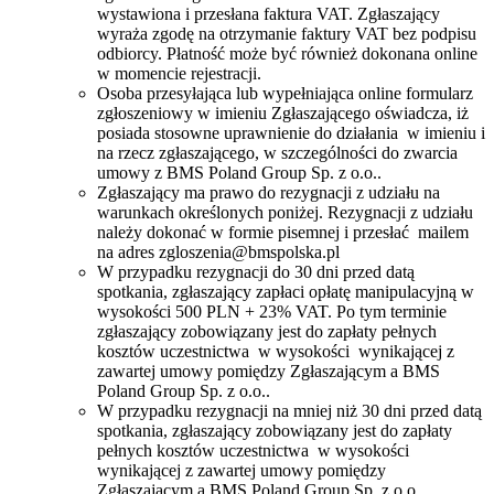
wystawiona i przesłana faktura VAT. Zgłaszający
wyraża zgodę na otrzymanie faktury VAT bez podpisu
odbiorcy. Płatność może być również dokonana online
w momencie rejestracji.
Osoba przesyłająca lub wypełniająca online formularz
zgłoszeniowy w imieniu Zgłaszającego oświadcza, iż
posiada stosowne uprawnienie do działania w imieniu i
na rzecz zgłaszającego, w szczególności do zwarcia
umowy z BMS Poland Group Sp. z o.o..
Zgłaszający ma prawo do rezygnacji z udziału na
warunkach określonych poniżej. Rezygnacji z udziału
należy dokonać w formie pisemnej i przesłać mailem
na adres zgloszenia@bmspolska.pl
W przypadku rezygnacji do 30 dni przed datą
spotkania, zgłaszający zapłaci opłatę manipulacyjną w
wysokości 500 PLN + 23% VAT. Po tym terminie
zgłaszający zobowiązany jest do zapłaty pełnych
kosztów uczestnictwa w wysokości wynikającej z
zawartej umowy pomiędzy Zgłaszającym a BMS
Poland Group Sp. z o.o..
W przypadku rezygnacji na mniej niż 30 dni przed datą
spotkania, zgłaszający zobowiązany jest do zapłaty
pełnych kosztów uczestnictwa w wysokości
wynikającej z zawartej umowy pomiędzy
Zgłaszającym a BMS Poland Group Sp. z o.o.