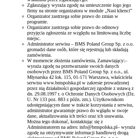
Zgłaszający wyraża zgodę na umieszczenie logo jego
firmy na stronie organizatora w module „Nasi klienci”
Organizator zastrzega sobie prawo do zmian w
programie.
Organizator zastrzega sobie prawo do odmowy
przyjęcia zgłoszenia ze względu na limitowaną liczbę
miejsc.
Administrator serwisu – BMS Poland Group Sp. z o.o.
gromadzi dane osób, które się rejestrują lub składają
zamówienia.
W momencie złożenia zamówienia, Zamawiający:–
wyraża zgodę na przetwarzanie swoich danych
osobowych przez BMS Poland Group Sp. z o.o., ul.
Młynarska 42 lok. 115, 01-171 Warszawa, właściciela
serwisu www.bmspolska.pl w zakresie prowadzonej
przez nią działalności gospodarczej zgodnie z ustawą z
dn. 29.08.1997 r. o Ochronie Danych Osobowych (Dz.
U. Nr 133 poz. 883 z późn. zm.). Użytkownikom
udostępniającym dane w trakcie korzystania z serwisu,
administrator gwarantuje prawo do wglądu w swoje
dane, aktualizowania ich treści oraz ich usuwania.
Można tego dokonać, kontaktując się z
Administratorem na adres: info@bmspolska.pl– wyraża
zgodę na otrzymywanie informacji handlowej drogą