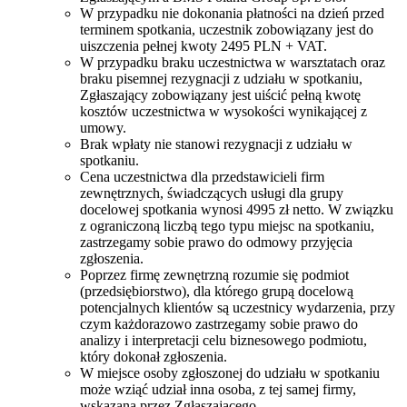
W przypadku nie dokonania płatności na dzień przed
terminem spotkania, uczestnik zobowiązany jest do
uiszczenia pełnej kwoty 2495 PLN + VAT.
W przypadku braku uczestnictwa w warsztatach oraz
braku pisemnej rezygnacji z udziału w spotkaniu,
Zgłaszający zobowiązany jest uiścić pełną kwotę
kosztów uczestnictwa w wysokości wynikającej z
umowy.
Brak wpłaty nie stanowi rezygnacji z udziału w
spotkaniu.
Cena uczestnictwa dla przedstawicieli firm
zewnętrznych, świadczących usługi dla grupy
docelowej spotkania wynosi 4995 zł netto. W związku
z ograniczoną liczbą tego typu miejsc na spotkaniu,
zastrzegamy sobie prawo do odmowy przyjęcia
zgłoszenia.
Poprzez firmę zewnętrzną rozumie się podmiot
(przedsiębiorstwo), dla którego grupą docelową
potencjalnych klientów są uczestnicy wydarzenia, przy
czym każdorazowo zastrzegamy sobie prawo do
analizy i interpretacji celu biznesowego podmiotu,
który dokonał zgłoszenia.
W miejsce osoby zgłoszonej do udziału w spotkaniu
może wziąć udział inna osoba, z tej samej firmy,
wskazana przez Zgłaszającego.