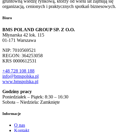
gruntowną wiedzę rynkową, którzy od wielu lat zajmują się
organizacją, cenionych i praktycznych spotkań biznesowych.
Biuro
BMS POLAND GROUP SP. Z O.O.
Młynarska 42 lok. 115
01-171 Warszawa
NIP: 7010569521
REGON: 364253058
KRS 0000612531
+48 728 108 188
info@bmspolska.pl
www.bmspolska.pl
Godziny pracy
Poniedziałek – Piątek: 8:30 – 16:30
Sobota – Niedziela: Zamknięte
Informacje
O nas
Kontakt