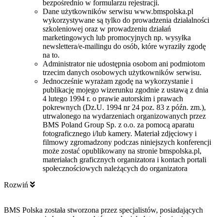
bezpośrednio w formularzu rejestracji.
Dane użytkowników serwisu www.bmspolska.pl
wykorzystywane są tylko do prowadzenia działalności
szkoleniowej oraz w prowadzeniu działań
marketingowych lub promocyjnych np. wysyłka
newslettera/e-mailingu do osób, które wyraziły zgodę
na to.
Administrator nie udostępnia osobom ani podmiotom
trzecim danych osobowych użytkowników serwisu.
Jednocześnie wyrażam zgodę na wykorzystanie i
publikację mojego wizerunku zgodnie z ustawą z dnia
4 lutego 1994 r. o prawie autorskim i prawach
pokrewnych (Dz.U. 1994 nr 24 poz. 83 z późn. zm.),
utrwalonego na wydarzeniach organizowanych przez
BMS Poland Group Sp. z o.o. za pomocą aparatu
fotograficznego i/lub kamery. Materiał zdjęciowy i
filmowy zgromadzony podczas niniejszych konferencji
może zostać opublikowany na stronie bmspolska.pl,
materiałach graficznych organizatora i kontach portali
społecznościowych należących do organizatora
Rozwiń
BMS Polska została stworzona przez specjalistów, posiadających