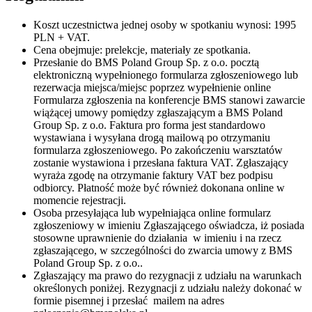
Koszt uczestnictwa jednej osoby w spotkaniu wynosi: 1995
PLN + VAT.
Cena obejmuje: prelekcje, materiały ze spotkania.
Przesłanie do BMS Poland Group Sp. z o.o. pocztą
elektroniczną wypełnionego formularza zgłoszeniowego lub
rezerwacja miejsca/miejsc poprzez wypełnienie online
Formularza zgłoszenia na konferencje BMS stanowi zawarcie
wiążącej umowy pomiędzy zgłaszającym a BMS Poland
Group Sp. z o.o. Faktura pro forma jest standardowo
wystawiana i wysyłana drogą mailową po otrzymaniu
formularza zgłoszeniowego. Po zakończeniu warsztatów
zostanie wystawiona i przesłana faktura VAT. Zgłaszający
wyraża zgodę na otrzymanie faktury VAT bez podpisu
odbiorcy. Płatność może być również dokonana online w
momencie rejestracji.
Osoba przesyłająca lub wypełniająca online formularz
zgłoszeniowy w imieniu Zgłaszającego oświadcza, iż posiada
stosowne uprawnienie do działania w imieniu i na rzecz
zgłaszającego, w szczególności do zwarcia umowy z BMS
Poland Group Sp. z o.o..
Zgłaszający ma prawo do rezygnacji z udziału na warunkach
określonych poniżej. Rezygnacji z udziału należy dokonać w
formie pisemnej i przesłać mailem na adres