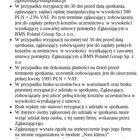
zgloszenia@bmspolska.pl
W przypadku rezygnacji do 30 dni przed datą spotkania,
zgłaszający zapłaci opłatę manipulacyjną w wysokości 500
PLN + 23% VAT. Po tym terminie zgłaszający zobowiązany
jest do zapłaty pełnych kosztów uczestnictwa w wysokości
wynikającej z zawartej umowy pomiędzy Zgłaszającym a
BMS Poland Group Sp. z o.o..
W przypadku rezygnacji na mniej niż 30 dni przed datą
spotkania, zgłaszający zobowiązany jest do zapłaty pełnych
kosztów uczestnictwa w wysokości wynikającej z zawartej
umowy pomiędzy Zgłaszającym a BMS Poland Group Sp. z
o.o.
W przypadku nie dokonania płatności na dzień przed
terminem spotkania, uczestnik zobowiązany jest do uiszczenia
pełnej kwoty 1995 PLN + VAT.
W przypadku braku uczestnictwa w warsztatach oraz braku
pisemnej rezygnacji z udziału w spotkaniu, Zgłaszający
zobowiązany jest uiścić pełną kwotę kosztów uczestnictwa w
wysokości wynikającej z umowy.
Brak wpłaty nie stanowi rezygnacji z udziału w spotkaniu.
W miejsce osoby zgłoszonej do udziału w spotkaniu może
wziąć udział inna osoba, z tej samej firmy, wskazana przez
Zgłaszającego.
Zgłaszający wyraża zgodę na umieszczenie logo jego firmy
na stronie organizatora w module „Nasi klienci”