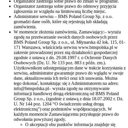
Organizator zastrzega sobie prawo do zmian w programie.
Organizator zastrzega sobie prawo do odmowy przyjęcia
zgłoszenia ze względu na limitowaną liczbę miejsc.
Administrator serwisu – BMS Poland Group Sp. z o.o.
gromadzi dane osób, które się rejestrują lub składają
zamówienia.
W momencie złożenia zamówienia, Zamawiający:– wyraża
zgodę na przetwarzanie swoich danych osobowych przez
BMS Poland Group Sp. z o.o., ul. Młynarska 42 lok. 115, 01-
171 Warszawa, właściciela serwisu www.bmspolska.pl w
zakresie prowadzonej przez nią działalności gospodarczej
zgodnie z ustawą z dn. 29.08.1997 r. o Ochronie Danych
Osobowych (Dz. U. Nr 133 poz. 883 z późn. zm.).
Użytkownikom udostępniającym dane w trakcie korzystania z
serwisu, administrator gwarantuje prawo do wglądu w swoje
dane, aktualizowania ich treści oraz ich usuwania. Można
tego dokonać, kontaktując się z Administratorem na adres:
info@bmspolska.pl– wyraża zgodę na otrzymywanie
informacji handlowej drogą elektroniczną od BMS Poland
Group Sp. z o.o., (zgodnie z ustawą z dnia 18.07.2002 r. Dz.
U. Nr 144 poz. 1204 “O świadczeniu usług drogą
elektroniczną”) oraz podmiotów współpracujących. W
każdym momencie Zamawiającemu przysługuje prawo do
odwołania powyższej zgody.
O akceptacji obu punktów informacja znajduje się