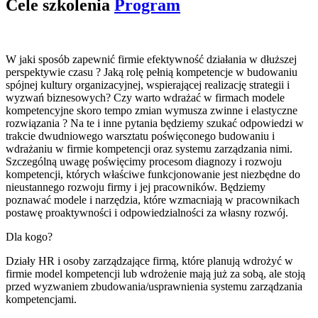
Cele szkolenia
Program
W jaki sposób zapewnić firmie efektywność działania w dłuższej
perspektywie czasu ? Jaką rolę pełnią kompetencje w budowaniu
spójnej kultury organizacyjnej, wspierającej realizację strategii i
wyzwań biznesowych? Czy warto wdrażać w firmach modele
kompetencyjne skoro tempo zmian wymusza zwinne i elastyczne
rozwiązania ? Na te i inne pytania będziemy szukać odpowiedzi w
trakcie dwudniowego warsztatu poświęconego budowaniu i
wdrażaniu w firmie kompetencji oraz systemu zarządzania nimi.
Szczególną uwagę poświęcimy procesom diagnozy i rozwoju
kompetencji, których właściwe funkcjonowanie jest niezbędne do
nieustannego rozwoju firmy i jej pracowników. Będziemy
poznawać modele i narzędzia, które wzmacniają w pracownikach
postawę proaktywności i odpowiedzialności za własny rozwój.
Dla kogo?
Działy HR i osoby zarządzające firmą, które planują wdrożyć w
firmie model kompetencji lub wdrożenie mają już za sobą, ale stoją
przed wyzwaniem zbudowania/usprawnienia systemu zarządzania
kompetencjami.