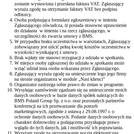
zostanie wystawiona i przesłana faktura VAT. Zgłaszający
wyraża zgodę na otrzymanie faktury VAT bez podpisu
odbiorcy.
Osoba podpisująca formularz zgłoszeniowy w imieniu
Zgłaszającego oświadcza, iż posiada stosowne uprawnienie
do działania w imieniu i na rzecz zgłaszającego, w
szczególności do zwarcia umowy z BMS.
W przypadku braku uczestnictwa w warsztatach, Zgłaszający
zobowiązany jest uiścić pełną kwotę kosztów uczestnictwa w
wysokości wynikającej z umowy.
Brak wpłaty nie stanowi rezygnacji z udziału w spotkaniu.
W miejsce osoby zgłoszonej do udziału w
spotkaniu może
wziąć udział inna osoba wskazana przez Zgłaszającego.
Zgłaszający wyraża zgodę na umieszczenie logo jego firmy
na stronie organizatora w module „Nasi klienci”
Organizator zastrzega sobie prawo do zmian w programie.
Wysyłając zamówienie zgadzam się na umieszczenie moich
danych osobowych w bazie danych spółek należących do
BMS Poland Group Sp. z o.o. oraz pozostałych partnerów
konferencji na ich przetwarzanie dla potrzeb
marketingowych, zgodnie z ustawą z 29.08.1997 r. o
ochronie danych osobowych. Podanie danych osobowych ma
charakter dobrowolny a podającemu przysługuje prawo
wglądu do tych danych, jak i możliwość ich poprawiania.
Wyrażam zgodę na otrzymywanie pocztą elektroniczną