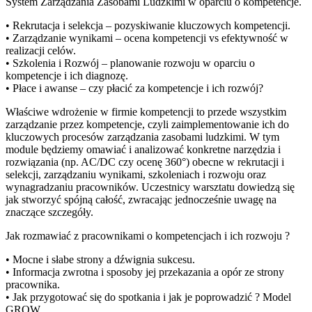
System Zarządzania Zasobami Ludzkimi w oparciu o kompetencje.
• Rekrutacja i selekcja – pozyskiwanie kluczowych kompetencji.
• Zarządzanie wynikami – ocena kompetencji vs efektywność w
realizacji celów.
• Szkolenia i Rozwój – planowanie rozwoju w oparciu o
kompetencje i ich diagnozę.
• Płace i awanse – czy płacić za kompetencje i ich rozwój?
Właściwe wdrożenie w firmie kompetencji to przede wszystkim
zarządzanie przez kompetencje, czyli zaimplementowanie ich do
kluczowych procesów zarządzania zasobami ludzkimi. W tym
module będziemy omawiać i analizować konkretne narzędzia i
rozwiązania (np. AC/DC czy ocenę 360°) obecne w rekrutacji i
selekcji, zarządzaniu wynikami, szkoleniach i rozwoju oraz
wynagradzaniu pracowników. Uczestnicy warsztatu dowiedzą się
jak stworzyć spójną całość, zwracając jednocześnie uwagę na
znaczące szczegóły.
Jak rozmawiać z pracownikami o kompetencjach i ich rozwoju ?
• Mocne i słabe strony a dźwignia sukcesu.
• Informacja zwrotna i sposoby jej przekazania a opór ze strony
pracownika.
• Jak przygotować się do spotkania i jak je poprowadzić ? Model
GROW.