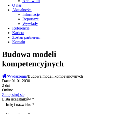
Archiwum
O nas
Aktualności
Informacje
Reportaże
Wywiady
Referencje
Kariera
Zostań partnerem
Kontakt
Budowa modeli
kompetencyjnych
/
Wydarzenia
/
Budowa modeli kompetencyjnych
Data:
01.01.2030
2 dni
Online
Zarejestruj się
Lista uczestników
*
Imię i nazwisko
*