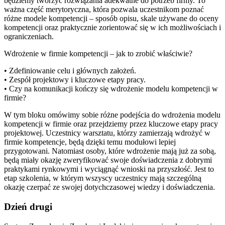
będziemy tworzyć rozwiązania adekwatne do potrzeb firmy. To
ważna część merytoryczna, która pozwala uczestnikom poznać
różne modele kompetencji – sposób opisu, skale używane do oceny
kompetencji oraz praktycznie zorientować się w ich możliwościach i
ograniczeniach.
Wdrożenie w firmie kompetencji – jak to zrobić właściwie?
• Zdefiniowanie celu i głównych założeń.
• Zespół projektowy i kluczowe etapy pracy.
• Czy na komunikacji kończy się wdrożenie modelu kompetencji w
firmie?
W tym bloku omówimy sobie różne podejścia do wdrożenia modelu
kompetencji w firmie oraz przejdziemy przez kluczowe etapy pracy
projektowej. Uczestnicy warsztatu, którzy zamierzają wdrożyć w
firmie kompetencje, będą dzięki temu modułowi lepiej
przygotowani. Natomiast osoby, które wdrożenie mają już za sobą,
będą miały okazję zweryfikować swoje doświadczenia z dobrymi
praktykami rynkowymi i wyciągnąć wnioski na przyszłość. Jest to
etap szkolenia, w którym wszyscy uczestnicy mają szczególną
okazję czerpać ze swojej dotychczasowej wiedzy i doświadczenia.
Dzień drugi