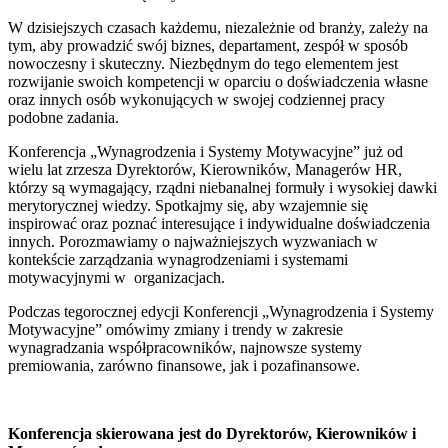
W dzisiejszych czasach każdemu, niezależnie od branży, zależy na
tym, aby prowadzić sw
ój biznes, departament, zespó
ł w spos
ób
nowoczesny i skuteczny.
N
iezb
ędnym do tego elementem jest
rozwijanie swoich kompetencji w oparciu o doświadczenia własne
oraz innych os
ób wykonuj
ących w swojej codziennej pracy
podobne zadania.
Konferencja „Wynagrodzenia i Systemy Motywacyjne” już od
wielu lat zrzesza Dyrektor
ów, Kierowników, Managerów HR,
którzy s
ą wymagający, rządni niebanalnej formuły i wysokiej dawki
merytorycznej wiedzy. Spotkajmy się, aby wzajemnie się
inspirować oraz poznać interesujące i indywidualne doświadczenia
innych. Porozmawiamy o najważniejszych wyzwaniach w
kontekście zarządzania wynagrodzeniami i systemami
motywacyjnymi w organizacjach.
Podczas tegorocznej edycji Konferencji „Wynagrodzenia i Systemy
Motywacyjne” om
ówimy zmiany i trendy w zakresie
wynagradzania wspó
łpracowników
,
najnow
sze systemy
premiowania, zar
ówno finansow
e
, jak i pozafinanso
we
.
Konferencja skierowana jest do Dyrektorów, Kierowników i