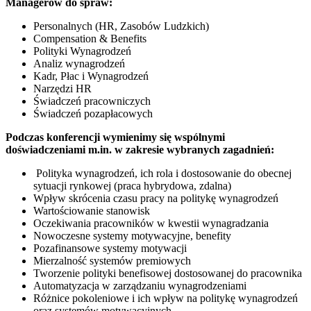
Managerów do spraw:
Personalnych (HR, Zasobów Ludzkich)
Compensation & Benefits
Polityki Wynagrodze
ń
Analiz wynagrodzeń
Kadr, Płac i Wynagrodzeń
Narzędzi HR
Świadczeń pracowniczych
Świadczeń pozapłacowych
Podczas konferencji wymienimy się wspólnymi
doświadczeniami m.in. w zakresie wybranych zagadnień:
Polityka wynagrodzeń, ich rola i dostosowanie do obecnej
sytuacji rynkowej (praca hybrydowa, zdalna)
Wpływ skrócenia czasu pracy na politykę wynagrodzeń
Wartościowanie stanowisk
Oczekiwania pracowników w kwestii wynagradzania
Nowoczesne systemy motywacyjne, benefity
Pozafinansowe systemy motywacji
Mierzalność systemów premiowych
Tworzenie polityki benefisowej dostosowanej do pracownika
Automatyzacja w zarządzaniu wynagrodzeniami
Różnice pokoleniowe i ich wpływ na politykę wynagrodzeń
oraz systemów motywacyjnych