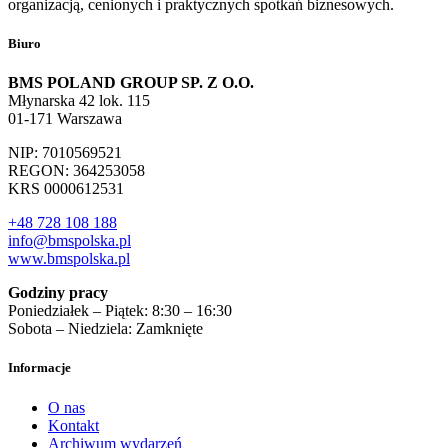
organizacją, cenionych i praktycznych spotkań biznesowych.
Biuro
BMS POLAND GROUP SP. Z O.O.
Młynarska 42 lok. 115
01-171 Warszawa
NIP: 7010569521
REGON: 364253058
KRS 0000612531
+48 728 108 188
info@bmspolska.pl
www.bmspolska.pl
Godziny pracy
Poniedziałek – Piątek: 8:30 – 16:30
Sobota – Niedziela: Zamknięte
Informacje
O nas
Kontakt
Archiwum wydarzeń